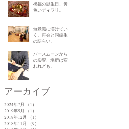
祝福の誕生日、黄
色いディワリ。
無意識に溶けてい
く、再会と同級生
の語らい。
バースムーンから
の影響、場所は変
われども。
アーカイブ
2024年7月
（1）
1件の記事
2019年5月
（1）
1件の記事
2018年12月
（1）
1件の記事
2018年11月
（9）
9件の記事